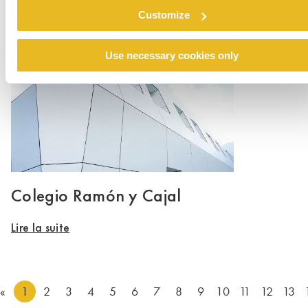
Lire la suite
Customize
Use necessary cookies only
Colegio Ramón y Cajal
Lire la suite
«
1
2
3
4
5
6
7
8
9
10
11
12
13