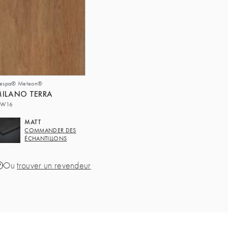
respa® Meteon®
ILANO TERRA
W16
MATT
COMMANDER DES
ÉCHANTILLONS
Ou
trouver un revendeur