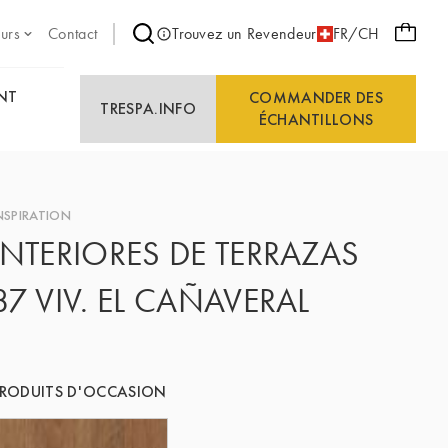
eurs
Contact
Trouvez un Revendeur
FR/CH
NT
COMMANDER DES
TRESPA.INFO
ÉCHANTILLONS
NSPIRATION
INTERIORES DE TERRAZAS
87 VIV. EL CAÑAVERAL
RODUITS D'OCCASION