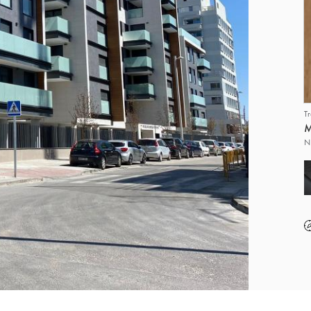
T
M
N