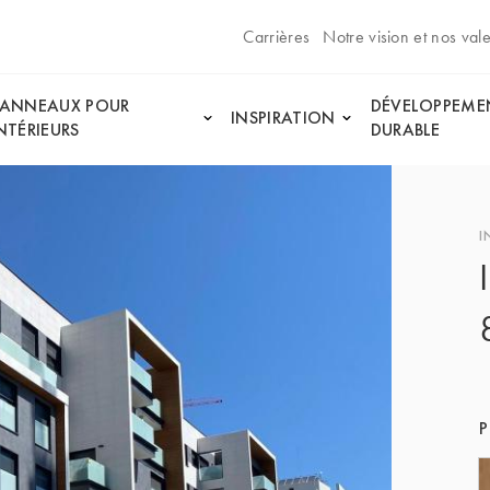
Carrières
Notre vision et nos val
PANNEAUX POUR
DÉVELOPPEME
INSPIRATION
NTÉRIEURS
DURABLE
I
P