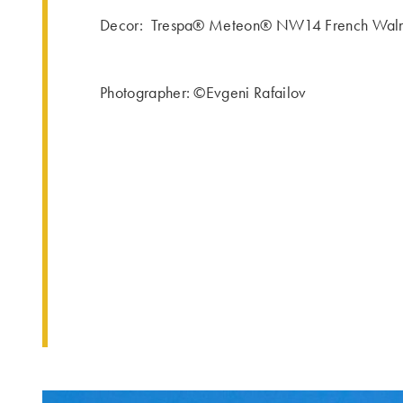
Decor: Trespa® Meteon® NW14 French Waln
Photographer: ©Evgeni Rafailov