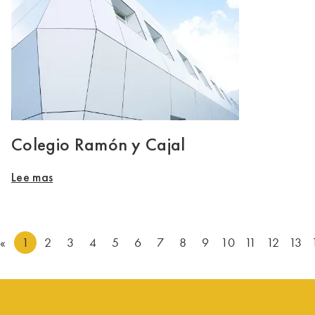
Colegio Ramón y Cajal
Lee mas
«
1
2
3
4
5
6
7
8
9
10
11
12
13