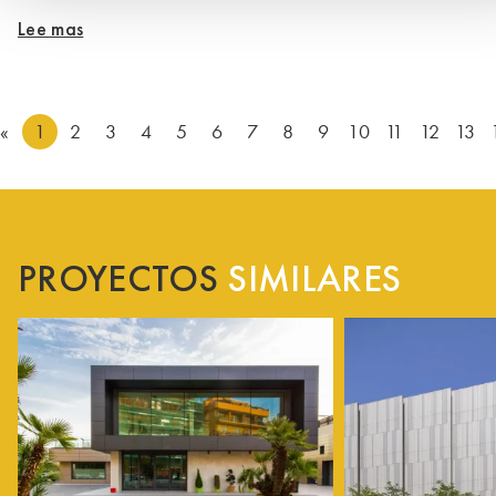
Lee mas
«
1
2
3
4
5
6
7
8
9
10
11
12
13
PROYECTOS
SIMILARES