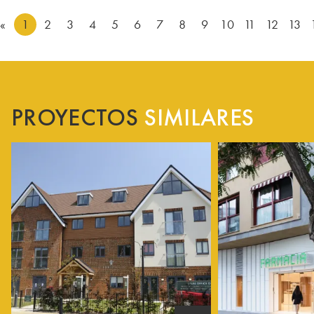
«
1
2
3
4
5
6
7
8
9
10
11
12
13
PROYECTOS
SIMILARES