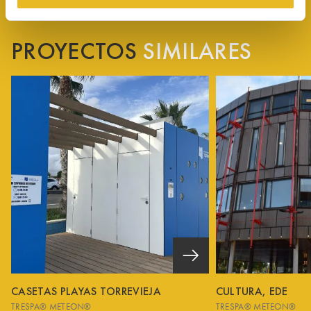
PROYECTOS
SIMILARES
CASETAS PLAYAS TORREVIEJA
CULTURA, EDE
TRESPA® METEON®
TRESPA® METEON®