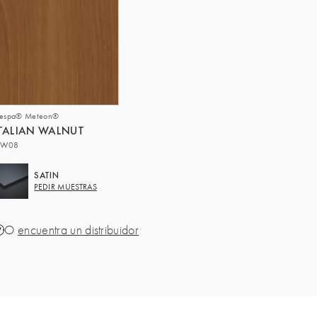
respa® Meteon®
TALIAN WALNUT
W08
SATIN
PEDIR MUESTRAS
O
encuentra un distribuidor