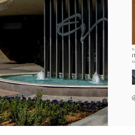
T
I
N