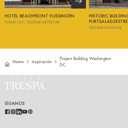
HOTEL BEACHFRONT VLISSINGEN
HISTORIC BUILDI
PURTSALADZESTRE
PURA® NFC
TRESPA® METEON®
TRESPA® METEON®
Project Building Washington
Home
inspiración
DC
SÍGANOS