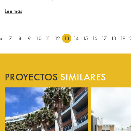
Lee mas
«
7
8
9
10
11
12
13
14
15
16
17
18
19
PROYECTOS
SIMILARES