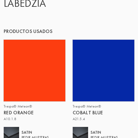
LABEDZIA
EL GRUPO | TRESPA INTERNATIONAL
PRODUCTOS USADOS
Trespa® Meteon®
Trespa® Meteon®
RED ORANGE
COBALT BLUE
A10.1.8
A21.5.4
SATIN
SATIN
PEDIR MUESTRAS
PEDIR MUESTRAS