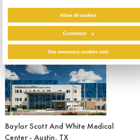
Allow all cookies
Baylor Scott And White Medical
Center - Buda, TX
Customize
Lee mas
Use necessary cookies only
Baylor Scott And White Medical
Center - Austin, TX