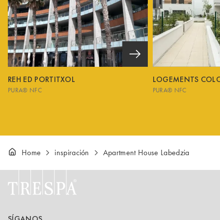
REH ED PORTITXOL
LOGEMENTS COL
PURA® NFC
PURA® NFC
Home
inspiración
Apartment House Labedzia
SÍGANOS