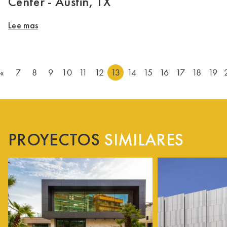
Center - Austin, TX
Lee mas
«
7
8
9
10
11
12
13
14
15
16
17
18
19
PROYECTOS
SIMILARES