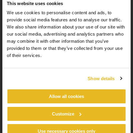
This website uses cookies
We use cookies to personalise content and ads, to
Ontmoet het Trespa-team
provide social media features and to analyse our traffic.
We also share information about your use of our site with
our social media, advertising and analytics partners who
Je vindt ons op stand F07, waar we onze producten
may combine it with other information that you’ve
presenteren en uitleggen hoe deze bijdragen aan
provided to them or that they’ve collected from your use
duurzame en innovatieve bouwpraktijken. Onze experts
of their services.
kijken ernaar uit om je persoonlijk te ontmoeten, al je
vragen te beantwoorden en waardevolle inzichten te
delen over de toekomst van bouwmaterialen.
Show details
Bezoek ons op stand F07 tijdens MaterialDistrict Utrecht
van 6 tot 8 maart 2024. Voor een gratis ticket en meer
Allow all cookies
informatie over het evenement, klik
hier
en bezoek
https://utrecht.materialdistrict.nl/
.
Customize
We kijken ernaar uit je te ontmoeten!
Use necessary cookies only