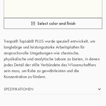
Select color and finish
Trespa® TopLab® PLUS wurde speziell entwickelt, um
langlebige und leistungsstarke Arbeitsplatten für
anspruchsvolle Umgebungen wie chemische,
physikalische und analytische Labore zu bieten, in denen
jedes Detail der stille Verbündete des Wissenschaftlers
sein muss, um Ruhe zu gewährleisten und die
Konzentration zu fördern.
SPEZIFIKATIONEN
SIZE
2550 x 1860 mm (SF), 3050 x 1530 mm (IF),
3650 x 1860 mm (FF)