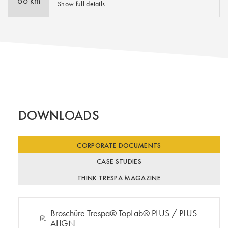
66 km
Show full details
0561 500350
https://www.mega.de/mega-
gruppe/standorte/standort/skv-kassel/
DOWNLOADS
CORPORATE DOCUMENTS
CASE STUDIES
THINK TRESPA MAGAZINE
Broschüre Trespa® TopLab® PLUS / PLUS
ALIGN