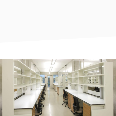
THICKNESS
13mm, 16mm, 20mm, 25mm
TYPE
Double sided decorative, Duocolour, Single sided
decorative
GRADE
Standard