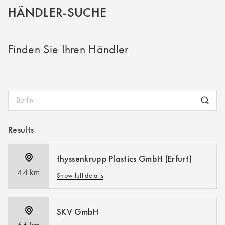
HÄNDLER-SUCHE
Finden Sie Ihren Händler
Results
thyssenkrupp Plastics GmbH (Erfurt)
44 km
Show full details
erfurt.plastics@thyssenkrupp-materials.com
+49 361 75900
SKV GmbH
https://www.thyssenkrupp-plastics.de/