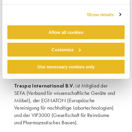
Show details
Trespa® TopLab®
bietet attraktive und
Allow all cookies
langlebige wissenschaftliche Oberflächen in
einer preisgekrönten Lösung, die nach den
Programmen GREENGUARD Gold Certification
Customize
und ISEGA Certification für Zuverlässigkeit und
Umweltverträglichkeit zertifiziert ist.
Use necessary cookies only
Trespa International B.V.
ist Mitglied der
SEFA (Verband für wissenschaftliche Geräte und
Möbel), der EGNATON (Europäische
Vereinigung für nachhaltige Labortechnologien)
und der VIP3000 (Gesellschaft für Reinräume
und Pharmazeutisches Bauen).