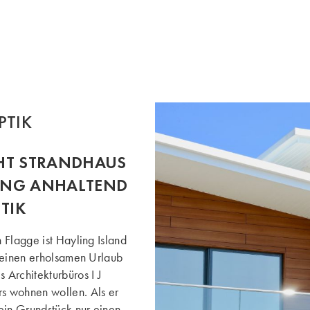
PTIK
IHT STRANDHAUS
LANG ANHALTEND
TIK
 Flagge ist Hayling Island
̈r einen erholsamen Urlaub
Architekturbüros I J
s wohnen wollen. Als er
ein Grundstück nur einen