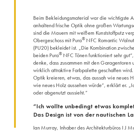
Beim Bekleidungsmaterial war die wichtigste A
anhaltend frische Optik ohne großen Wartung
sind die Mauern mit weißem Kunststoffputz ver
®
Obergeschoss mit Pura
NFC Romantic Walnut 
(PU20) bekleidet ist. „Die Kombination zwisc
®
beiden Pura
NFC Tönen funktioniert sehr gut“,
denke, dass zusammen mit den Garagentoren u
wirklich attraktive Farbpalette geschaffen wird. 
Optik kreieren, etwas, das aussah wie neues H
wie neues Holz aussehen würde“, erklärt er. „Ic
oder abgenutzt aussieht.“
“Ich wollte unbedingt etwas komple
Das Design ist von der nautischen Lag
Ian Murray, Inhaber des Architekturbüros I J M