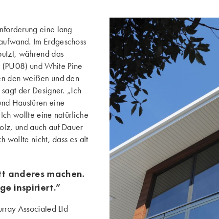
nforderung eine lang
saufwand. Im Erdgeschoss
putzt, während das
(PU08) und White Pine
hen den weißen und den
 sagt der Designer. „Ich
nd Haustüren eine
Ich wollte eine natürliche
olz, und auch auf Dauer
h wollte nicht, dass es alt
tt anderes machen.
e inspiriert.”
urray Associated Ltd