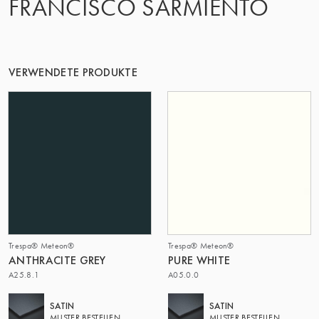
FRANCISCO SARMIENTO
DIE GRUPPE | TRESPA INTERNATIONAL
VERWENDETE PRODUKTE
Trespa® Meteon®
Trespa® Meteon®
ANTHRACITE GREY
PURE WHITE
A25.8.1
A05.0.0
SATIN
SATIN
MUSTER BESTELLEN
MUSTER BESTELLEN