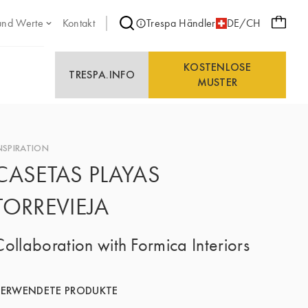
und Werte
Kontakt
Trespa Händler
DE/CH
KOSTENLOSE
TRESPA.INFO
MUSTER
NSPIRATION
CASETAS PLAYAS
TORREVIEJA
Collaboration with Formica Interiors
ERWENDETE PRODUKTE