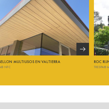
BELLON MULTIUSOS EN VALTIERRA
ROC RIJ
A® NFC
TRESPA® 