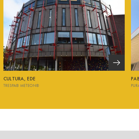
CULTURA, EDE
PA
TRESPA® METEON®
PUR