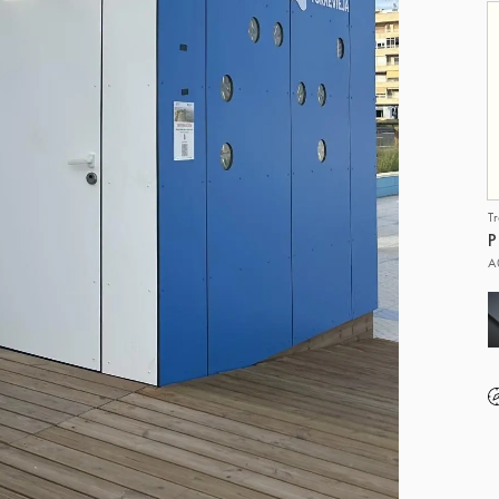
T
P
A