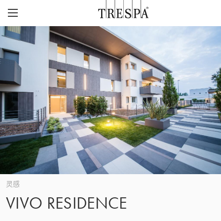
Trespa
外墙板
室内墙板
TRESPA® METEON®
灵感页面
TRESPA® TOPLAB®
可持续性
项目
CASE STUDIES
CAREERS
我们的愿景与价值观
联系
ABOUT US
联系
Z
历史
灵感
VIVO RESIDENCE
关注质量