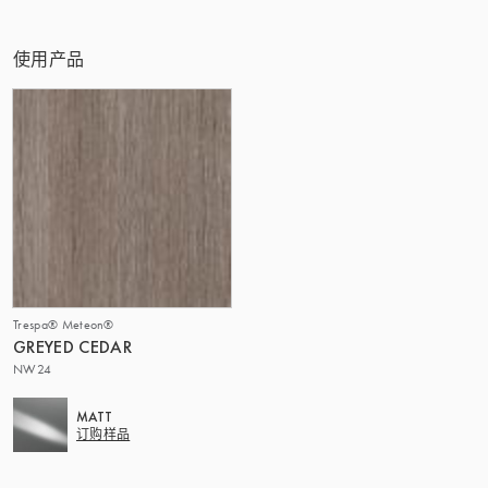
该集团 | TRESPA INTERNATIONAL
使用产品
Trespa® Meteon®
GREYED CEDAR
NW24
MATT
订购样品