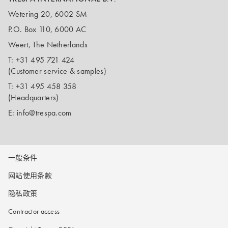
Wetering 20, 6002 SM
P.O. Box 110, 6000 AC
Weert, The Netherlands
T:
+31 495 721 424
(Customer service & samples)
T:
+31 495 458 358
(Headquarters)
E:
info@trespa.com
一般条件
网站使用条款
隐私政策
Contractor access