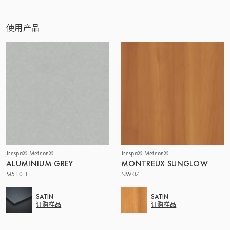
该集团 | TRESPA INTERNATIONAL
使用产品
Trespa® Meteon®
Trespa® Meteon®
ALUMINIUM GREY
MONTREUX SUNGLOW
M51.0.1
NW07
SATIN
SATIN
订购样品
订购样品