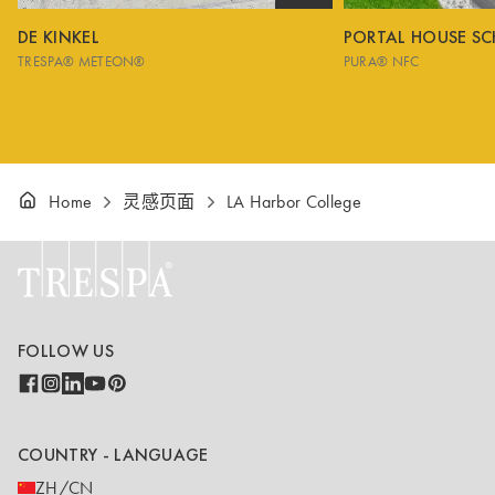
DE KINKEL
PORTAL HOUSE S
TRESPA® METEON®
PURA® NFC
Home
灵感页面
LA Harbor College
FOLLOW US
COUNTRY - LANGUAGE
ZH/CN