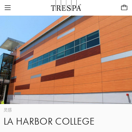
Trespa
外墙板
室内墙板
TRESPA® METEON®
灵感页面
TRESPA® TOPLAB®
可持续性
项目
CASE STUDIES
CAREERS
我们的愿景与价值观
联系
ABOUT US
联系
ZH/CN
历史
灵感
LA HARBOR COLLEGE
关注质量