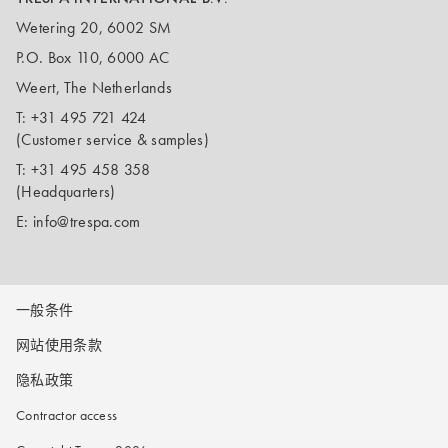
Wetering 20, 6002 SM
P.O. Box 110, 6000 AC
Weert, The Netherlands
T:
+31 495 721 424
(Customer service & samples)
T:
+31 495 458 358
(Headquarters)
E:
info@trespa.com
一般条件
网站使用条款
隐私政策
Contractor access