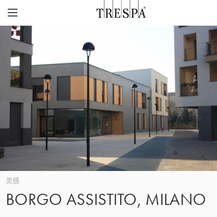
Trespa
外墙板
室内墙板
TRESPA® METEON®
灵感页面
TRESPA® TOPLAB®
可持续性
项目
CASE STUDIES
CAREERS
我们的愿景与价值观
联系
ABOUT US
联系
Z
历史
灵感
BORGO ASSISTITO, MILANO
关注质量