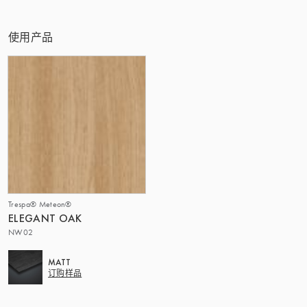
该集团 | TRESPA INTERNATIONAL
使用产品
Trespa® Meteon®
ELEGANT OAK
NW02
MATT
订购样品