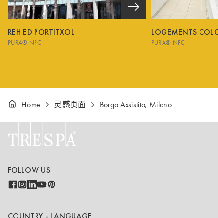
REH ED PORTITXOL
LOGEMENTS COL
PURA® NFC
PURA® NFC
Home
灵感页面
Borgo Assistito, Milano
FOLLOW US
COUNTRY - LANGUAGE