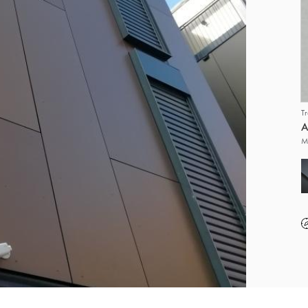
T
A
M