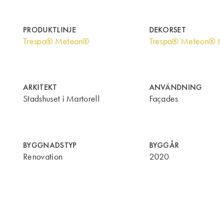
PRODUKTLINJE
DEKORSET
Trespa® Meteon®
Trespa® Meteon® M
ARKITEKT
ANVÄNDNING
Stadshuset i Martorell
Façades
BYGGNADSTYP
BYGGÅR
Renovation
2020