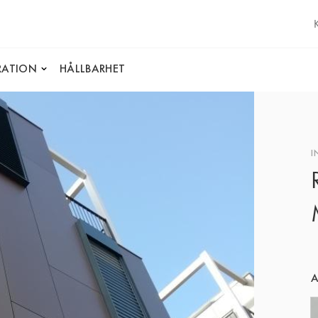
IRATION
HÅLLBARHET
I