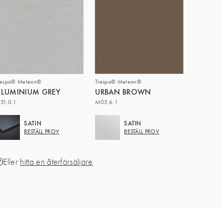
respa® Meteon®
Trespa® Meteon®
LUMINIUM GREY
URBAN BROWN
51.0.1
M05.6.1
SATIN
SATIN
BESTÄLL PROV
BESTÄLL PROV
Eller
hitta en återförsäljare