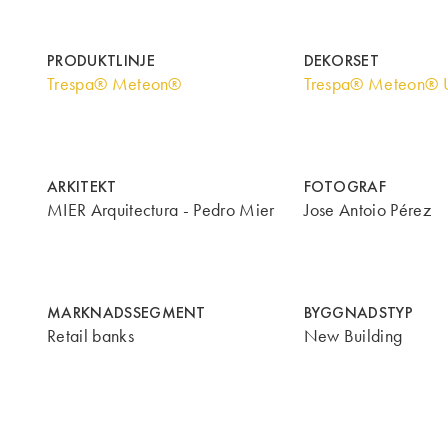
PRODUKTLINJE
DEKORSET
Trespa® Meteon®
Trespa® Meteon® U
ARKITEKT
FOTOGRAF
MIER Arquitectura - Pedro Mier
Jose Antoio Pérez
MARKNADSSEGMENT
BYGGNADSTYP
Retail banks
New Building