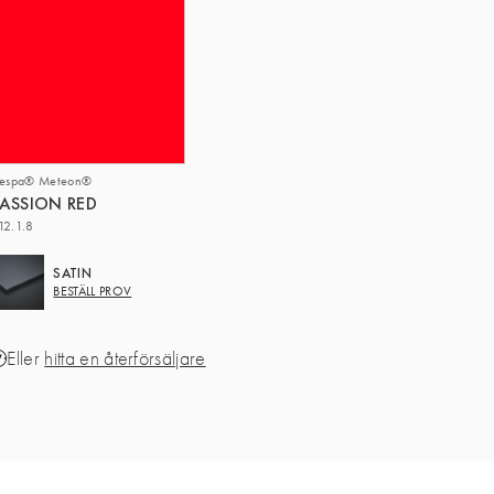
respa® Meteon®
ASSION RED
12.1.8
SATIN
BESTÄLL PROV
Eller
hitta en återförsäljare