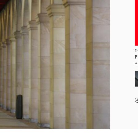
T
P
A