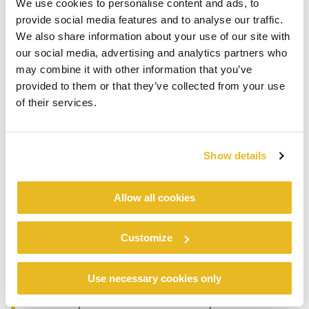
We use cookies to personalise content and ads, to
provide social media features and to analyse our traffic.
We also share information about your use of our site with
Bij het ontwerpen van een ark vol kleur, waar
our social media, advertising and analytics partners who
begin je dan? Na een gesprek met de
may combine it with other information that you’ve
opdrachtgever vond de Woonbootarchitect een
provided to them or that they’ve collected from your use
moment van inspiratie buiten in de tuin van de
of their services.
opdrachtgever, bij een perk vol tulpen in een
mix van verschillende kleuren. Een foto van de
tulpen werd het startpunt: “Dit moet het concept
Show details
worden,” dacht de Woonbootarchitect. De
tulpen symboliseerden de levendigheid en
Allow all cookies
kleurrijkheid van de opdrachtgevers.
Geïnspireerd door een eerdere ervaring met het
‘verpixelen’ van beelden voor een
Customize
eindexamenproject, zag de Woonbootarchitect
potentie in het ‘verpixelen’ van de foto met
Use necessary cookies only
tulpen. Het leverde een fascinerend patroon op,
een die je niet zomaar kunt ontwerpen. Door