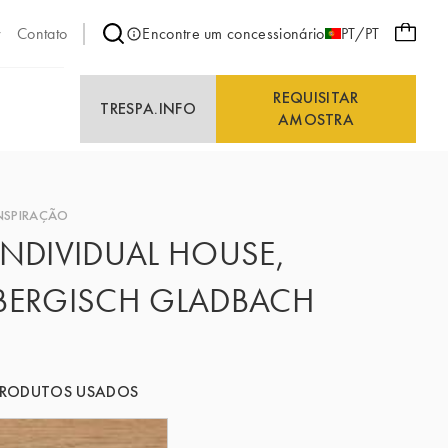
Contato
Encontre um concessionário
PT/PT
REQUISITAR
E
TRESPA.INFO
AMOSTRA
NSPIRAÇÃO
INDIVIDUAL HOUSE,
BERGISCH GLADBACH
PRODUTOS USADOS