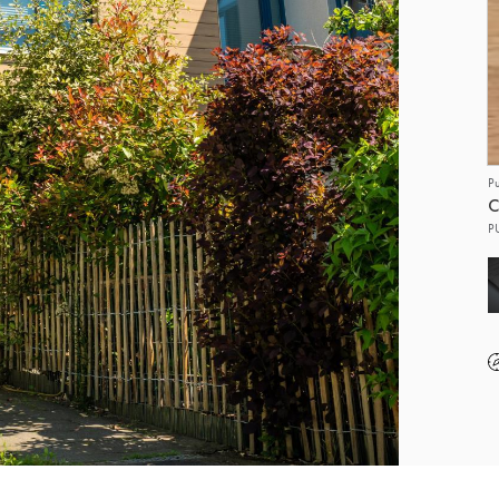
P
C
P