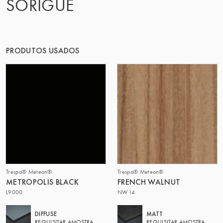
SORIGUÉ
O GRUPO | TRESPA INTERNATIONAL
PRODUTOS USADOS
Trespa® Meteon®
Trespa® Meteon®
METROPOLIS BLACK
FRENCH WALNUT
L9000
NW14
DIFFUSE
MATT
REQUISITAR AMOSTRA
REQUISITAR AMOSTRA