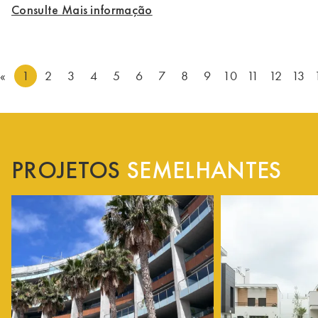
Consulte Mais informação
«
1
2
3
4
5
6
7
8
9
10
11
12
13
PROJETOS
SEMELHANTES