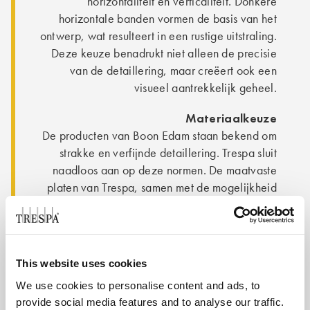
horizontaliteit en verticaliteit. Donkere
horizontale banden vormen de basis van het
ontwerp, wat resulteert in een rustige uitstraling.
Deze keuze benadrukt niet alleen de precisie
van de detaillering, maar creëert ook een
visueel aantrekkelijk geheel.
Materiaalkeuze
De producten van Boon Edam staan bekend om
strakke en verfijnde detaillering. Trespa sluit
naadloos aan op deze normen. De maatvaste
platen van Trespa, samen met de mogelijkheid
om strak te detailleren, waren doorslaggevende
factoren in de materiaalkeuze. Bovendien biedt
Trespa een uitstekende
prijs/kwaliteitverhouding en heeft het
This website uses cookies
ondersteuning geboden bij het minimaliseren
We use cookies to personalise content and ads, to
van snijverlies in het ontwerp.
provide social media features and to analyse our traffic.