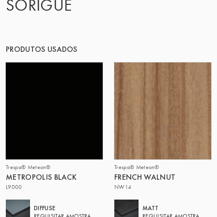
SORIGUÉ
PRODUTOS USADOS
Trespa® Meteon®
Trespa® Meteon®
METROPOLIS BLACK
FRENCH WALNUT
L9000
NW14
DIFFUSE
MATT
REQUISITAR AMOSTRA
REQUISITAR AMOSTRA