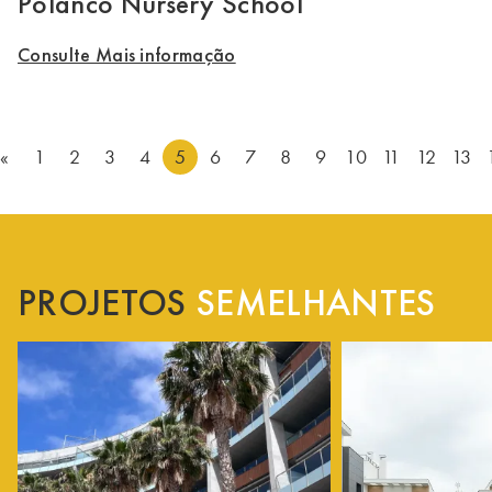
Polanco Nursery School
Consulte Mais informação
«
1
2
3
4
5
6
7
8
9
10
11
12
13
PROJETOS
SEMELHANTES