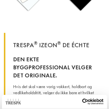
®
®
TRESPA
IZEON
DE ÉCHTE
DEN EKTE
BYGGPROFESSIONAL VELGER
DET ORIGINALE.
Hvis det skal være varig vakkert, holdbart og
vedlikeholdsfritt, velger du ikke bare et hvilket
som helst fasadepanel. Da tar du som 75 % av
byggprofesjonelle kun til takke med originalen.