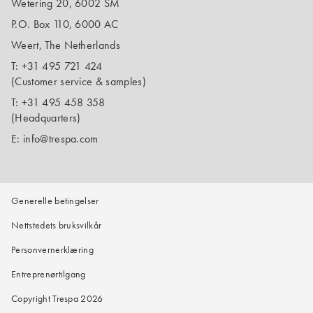
Wetering 20, 6002 SM
P.O. Box 110, 6000 AC
Weert, The Netherlands
T:
+31 495 721 424
(Customer service & samples)
T:
+31 495 458 358
(Headquarters)
E:
info@trespa.com
Generelle betingelser
Nettstedets bruksvilkår
Personvernerklæring
Entreprenørtilgang
Copyright Trespa 2026