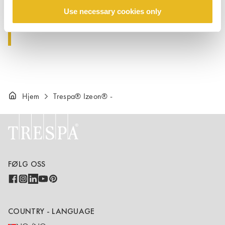
3050 x 1530 x 6 mm (både enkelt-
Use necessary cookies only
og dobbeltsidig)
Hjem
Trespa® Izeon® -
FØLG OSS
COUNTRY - LANGUAGE