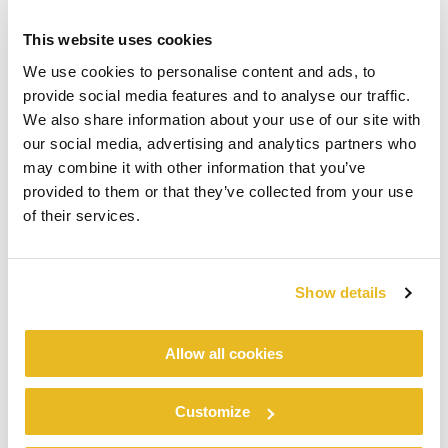
®
®
Altså Trespa
Izeon
. Garantien for et
profesjonelt sluttresultat og bekymringsfri
This website uses cookies
bokomfort i mange år fremover.
We use cookies to personalise content and ads, to
provide social media features and to analyse our traffic.
Profesjonelt sluttresultat
We also share information about your use of our site with
Ekstra hard topplag takket være patentert
our social media, advertising and analytics partners who
EB2-teknologi; superjevne sagkanter og
may combine it with other information that you’ve
mindre risiko for skader og riper.
provided to them or that they’ve collected from your use
of their services.
Varig vakkert og kombinerbart
Tilgjengelig i 13 utmerkede RAL-farger
som bevarer sitt utseende gjennom årene.
Show details
Raskt tilgjengelig fra lager
Tilgjengelig i to platestørrelser:
Allow all cookies
4270 x 2130 x 6 mm (både enkelt-
og dobbeltsidig)
Customize