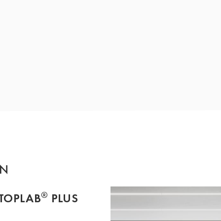
GN
®
TOPLAB
PLUS