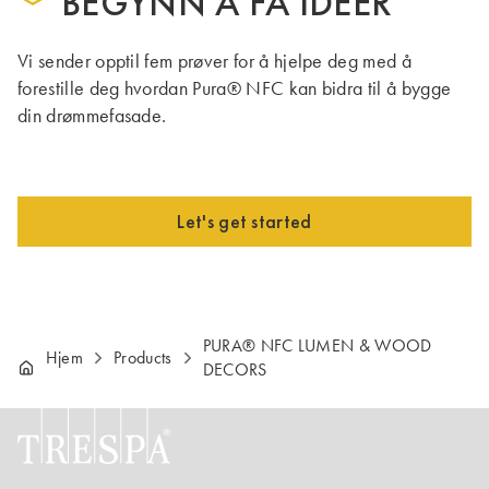
BEGYNN Å FÅ IDEER
Vi sender opptil fem prøver for å hjelpe deg med å
forestille deg hvordan Pura® NFC kan bidra til å bygge
din drømmefasade.
Let's get started
PURA® NFC LUMEN & WOOD
Hjem
Products
DECORS