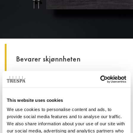
Bevarer skjønnheten
Den lukkede strukturen hindrer opphopning av
smuss og gjør det enklere å rengjøre fasaden.
Dette systemet bidrar ikke bare til å bevare
bygningens flotte utseende i mange år, men
This website uses cookies
reduserer også driftskostnadene ved å beskytte
We use cookies to personalise content and ads, to
veggene mot råte og sikre et stabilt inneklima
provide social media features and to analyse our traffic.
uavhengig av værforholdene utenfor.
We also share information about your use of our site with
our social media, advertising and analytics partners who