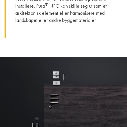
®
installere. Pura
NFC kan skille seg ut som et
arkitektonisk element eller harmonisere med
landskapet eller andre byggematerialer.