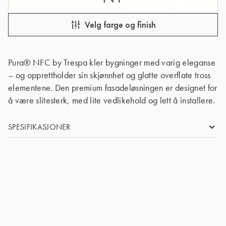
Velg farge og finish
Pura® NFC by Trespa kler bygninger med varig eleganse
– og opprettholder sin skjønnhet og glatte overflate tross
elementene. Den premium fasadeløsningen er designet for
å være slitesterk, med lite vedlikehold og lett å installere.
SPESIFIKASJONER
SIZE
3050 x 186 mm (S)
THICKNESS
8 mm
TYPE
Ensidig dekorativ
GRADE
Brannhemmende