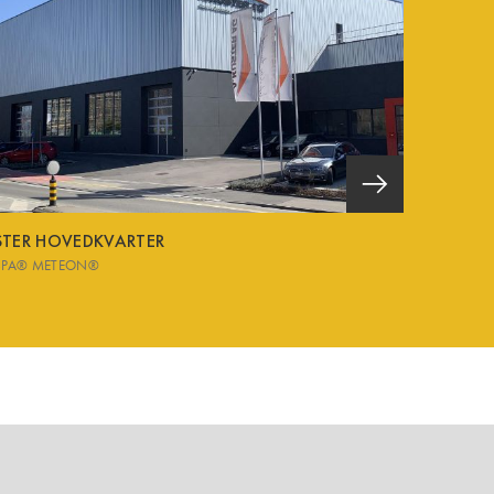
STER HOVEDKVARTER
SPA® METEON®