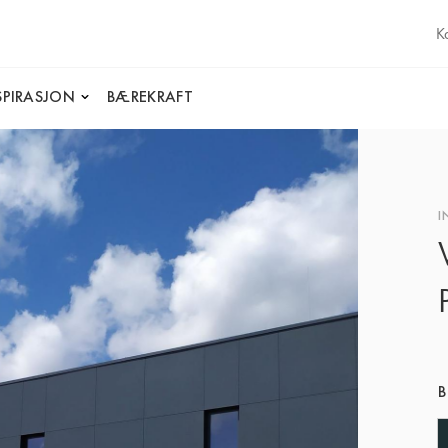
K
SPIRASJON
BÆREKRAFT
I
B