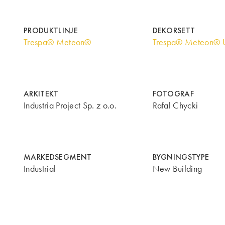
PRODUKTLINJE
DEKORSETT
Trespa® Meteon®
Trespa® Meteon® U
ARKITEKT
FOTOGRAF
Industria Project Sp. z o.o.
Rafal Chycki
MARKEDSEGMENT
BYGNINGSTYPE
Industrial
New Building