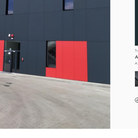
T
A
A