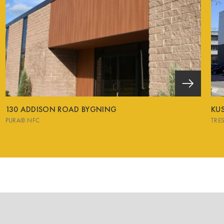
130 ADDISON ROAD BYGNING
KU
PURA® NFC
TRE