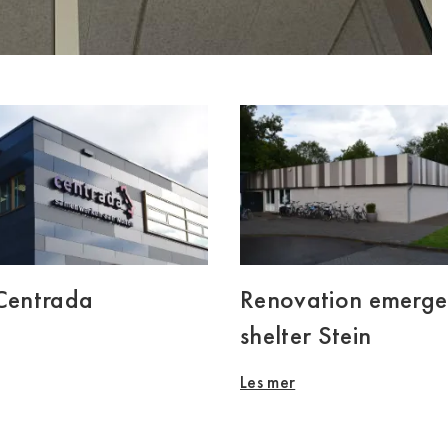
 Centrada
Renovation emerg
shelter Stein
Les mer