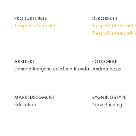
PRODUKTLINJE
DEKORSETT
Trespa® Meteon®
Trespa® Meteon® U
Trespa® Meteon® 
ARKITEKT
FOTOGRAF
Daniele Rangone ed Elena Rionda
Andrea Vezzi
MARKEDSEGMENT
BYGNINGSTYPE
Education
New Building