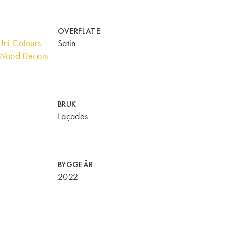
OVERFLATE
ni Colours
Satin
Wood Decors
BRUK
Façades
BYGGEÅR
2022