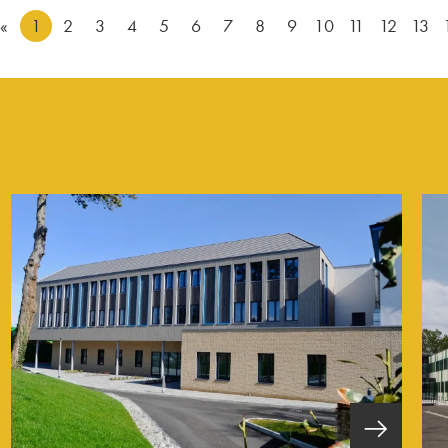
«
1
2
3
4
5
6
7
8
9
10
11
12
13