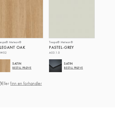
respa® Meteon®
Trespa® Meteon®
ELEGANT OAK
PASTEL-GREY
W02
A03.1.0
SATIN
SATIN
BESTILL PRØVE
BESTILL PRØVE
Eller
finn en forhandler