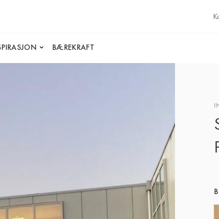
K
SPIRASJON
BÆREKRAFT
I
B