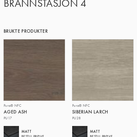
BRANNSTASJON 4
DENNE GRUPPE | TRESPA INTERNATIONAL
BRUKTE PRODUKTER
Pura® NFC
Pura® NFC
AGED ASH
SIBERIAN LARCH
PU17
PU28
MATT
MATT
BESTILL PRØVE
BESTILL PRØVE