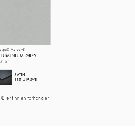
respa® Meteon®
LUMINIUM GREY
51.0.1
SATIN
BESTILL PRØVE
Eller
finn en forhandler