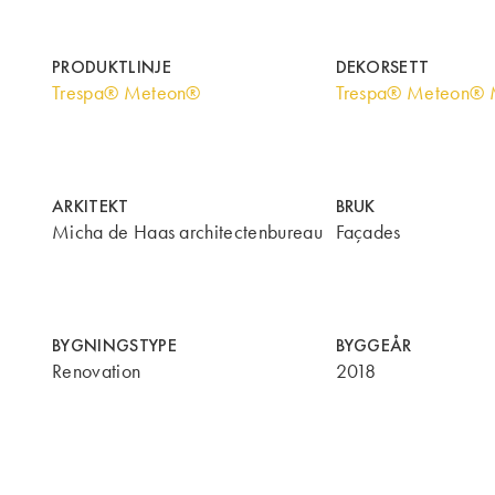
PRODUKTLINJE
DEKORSETT
Trespa® Meteon®
Trespa® Meteon® M
ARKITEKT
BRUK
Micha de Haas architectenbureau
Façades
BYGNINGSTYPE
BYGGEÅR
Renovation
2018