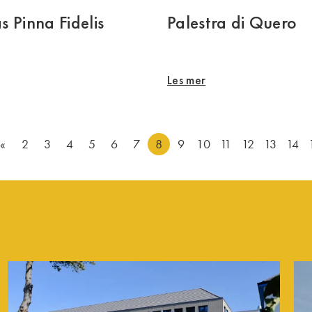
 Pinna Fidelis
Palestra di Quero
Les mer
«
2
3
4
5
6
7
8
9
10
11
12
13
14