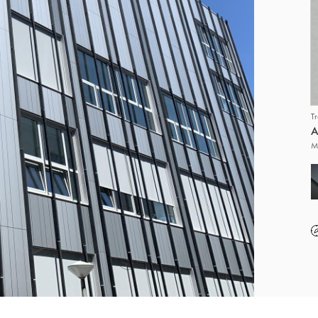
T
A
M