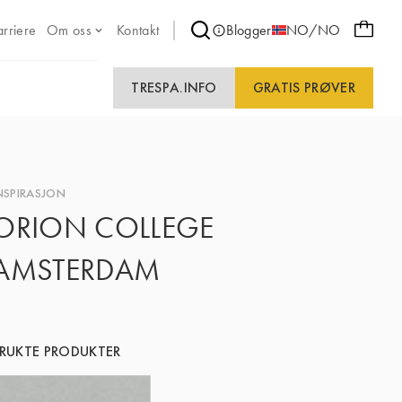
arriere
Om oss
Kontakt
Blogger
NO/NO
TRESPA.INFO
GRATIS PRØVER
NSPIRASJON
ORION COLLEGE
AMSTERDAM
RUKTE PRODUKTER