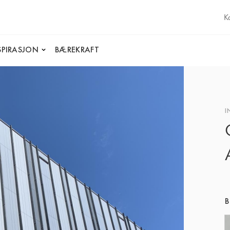
K
SPIRASJON
BÆREKRAFT
I
B