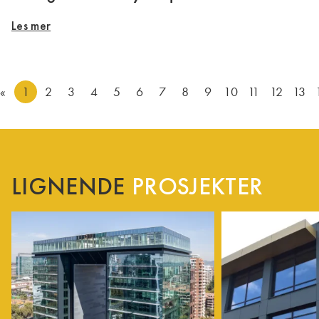
Les mer
«
1
2
3
4
5
6
7
8
9
10
11
12
13
LIGNENDE
PROSJEKTER