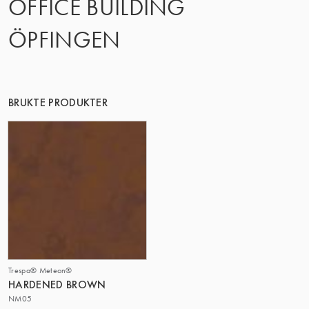
OFFICE BUILDING
DENNE GRUPPE | TRESPA INTERNATIONAL
ÖPFINGEN
BRUKTE PRODUKTER
Trespa® Meteon®
HARDENED BROWN
NM05