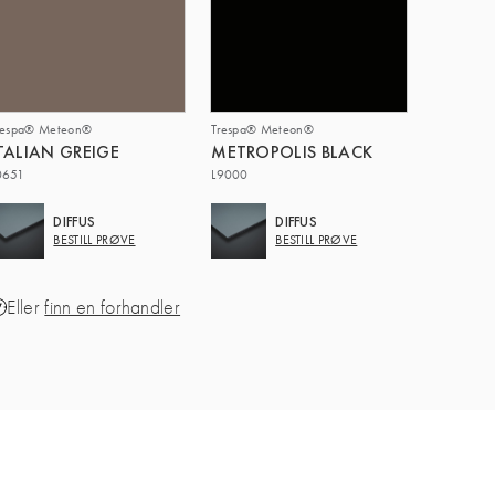
respa® Meteon®
Trespa® Meteon®
TALIAN GREIGE
METROPOLIS BLACK
0651
L9000
DIFFUS
DIFFUS
BESTILL PRØVE
BESTILL PRØVE
Eller
finn en forhandler