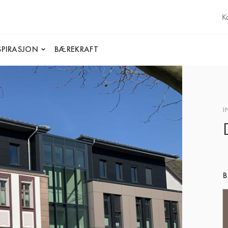
K
SPIRASJON
BÆREKRAFT
I
B