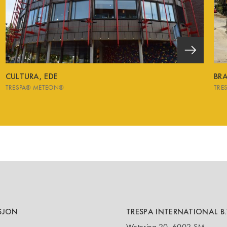
CULTURA, EDE
BR
TRESPA® METEON®
TRE
SJON
TRESPA INTERNATIONAL B.
Wetering 20, 6002 SM