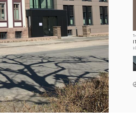
T
I
L