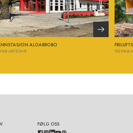
ANNSTASJON ALGARROBO
FRILUFT
SPA® METEON®
TRESPA® 
V.
FØLG OSS