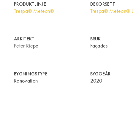
PRODUKTLINJE
DEKORSETT
Trespa® Meteon®
Trespa® Meteon® 
ARKITEKT
BRUK
Peter Riepe
Façades
BYGNINGSTYPE
BYGGEÅR
Renovation
2020