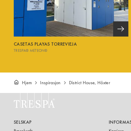
CASETAS PLAYAS TORREVIEJA
TRESPA® METEON®
Hjem
Inspirasjon
District House, Höxter
SELSKAP
INFORMA
Bærekraft
Karriere