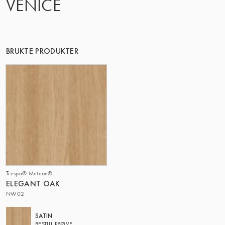
VENICE
DENNE GRUPPE | TRESPA INTERNATIONAL
BRUKTE PRODUKTER
Trespa® Meteon®
ELEGANT OAK
NW02
SATIN
BESTILL PRØVE