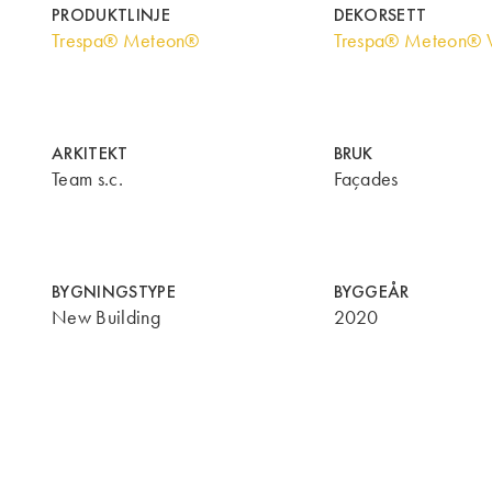
PRODUKTLINJE
DEKORSETT
Trespa® Meteon®
Trespa® Meteon® 
ARKITEKT
BRUK
Team s.c.
Façades
BYGNINGSTYPE
BYGGEÅR
New Building
2020