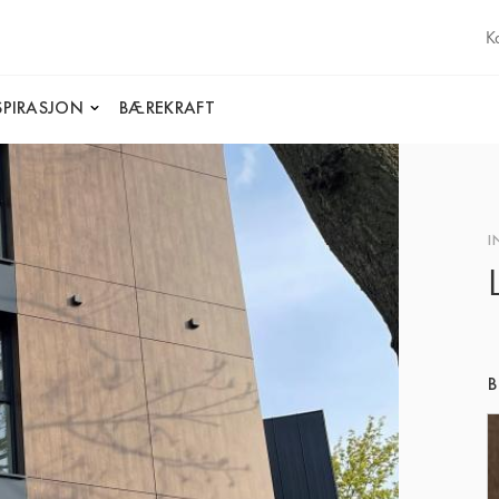
K
SPIRASJON
BÆREKRAFT
I
B