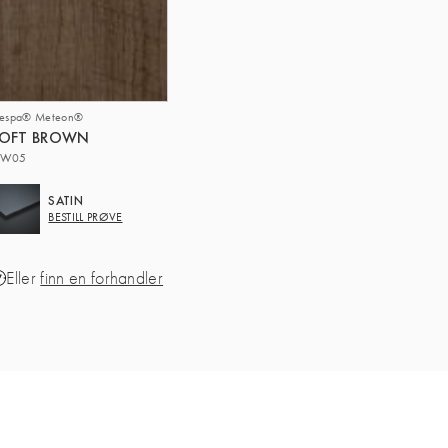
respa® Meteon®
LOFT BROWN
W05
SATIN
BESTILL PRØVE
Eller
finn en forhandler