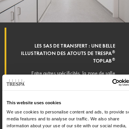
LES SAS DE TRANSFERT : UNE BELLE
®
ILLUSTRATION DES ATOUTS DE TRESPA
®
TOPLAB
Entre autres spécificités, la zone de salle
blanche d’Ever Pharma devait être équipée
d’un ensemble de sas de transfert sur mesure.
Ce développement, spécialement conçu pour le
projet, a été depuis lors intégré à l’offre
This website uses cookies
standard de Kemmlit. Ralf Stahl décrit les
We use cookies to personalise content and ads, to provide s
spécificités de ces sas de transfert : « Il s’agit de
media features and to analyse our traffic. We also share
pièces d’agencement extraordinairement
information about your use of our site with our social media,