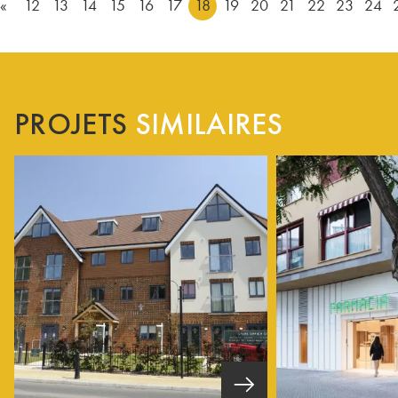
«
12
13
14
15
16
17
18
19
20
21
22
23
24
PROJETS
SIMILAIRES