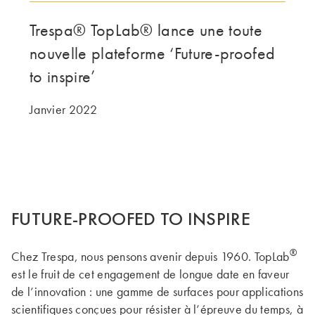
Trespa® TopLab® lance une toute
LE GROUPE | TRESPA INTERNATIONAL
nouvelle plateforme ‘Future-proofed
to inspire’
Janvier 2022
FUTURE-PROOFED TO INSPIRE
®
Chez Trespa, nous pensons avenir depuis 1960. TopLab
est le fruit de cet engagement de longue date en faveur
de l’innovation : une gamme de surfaces pour applications
scientifiques conçues pour résister à l’épreuve du temps, à