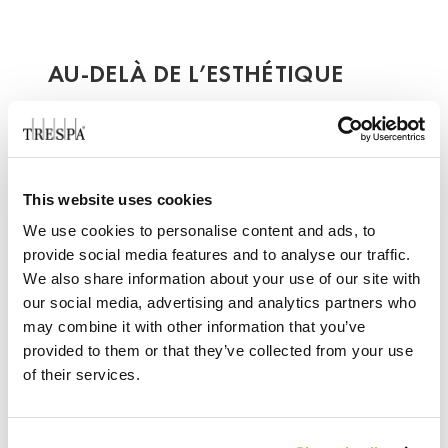
AU-DELÀ DE L’ESTHÉTIQUE
La valeur de l’esthétique dépasse le simple
cadre de la beauté. On sait aujourd’hui qu’un
cadre de travail inspirant influe sur la satisfaction
This website uses cookies
au travail et la performance du personnel. Avec
We use cookies to personalise content and ads, to
sa vaste palette de coloris et de finitions
provide social media features and to analyse our traffic.
classiques et modernes, TopLab® est une
We also share information about your use of our site with
véritable source d’inspiration pour les ingénieurs,
our social media, advertising and analytics partners who
les architectes et les designers du monde entier
may combine it with other information that you’ve
et un outil précieux pour répondre aux attentes
provided to them or that they’ve collected from your use
les plus diverses.
of their services.