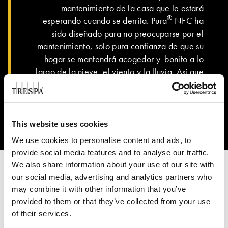
mantenimiento de la casa que le estará
®
esperando cuando se derrita. Pura
NFC ha
sido diseñado para no preocuparse por el
mantenimiento, solo pura confianza de que su
hogar se mantendrá acogedor y bonito a lo
largo de la nieve, el viento y la lluvia. Así que
relájese y disfrute de su paraíso invernal.
This website uses cookies
We use cookies to personalise content and ads, to
provide social media features and to analyse our traffic.
We also share information about your use of our site with
our social media, advertising and analytics partners who
may combine it with other information that you’ve
provided to them or that they’ve collected from your use
of their services.