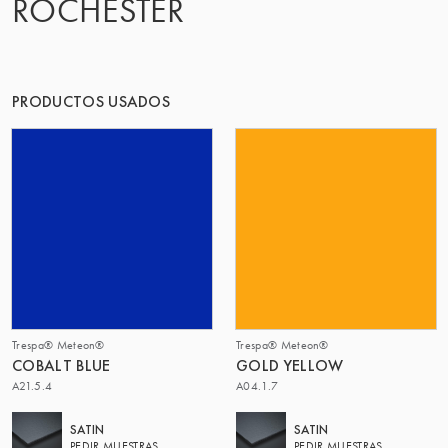
ROCHESTER
PRODUCTOS USADOS
Trespa® Meteon®
Trespa® Meteon®
COBALT BLUE
GOLD YELLOW
A21.5.4
A04.1.7
SATIN
SATIN
PEDIR MUESTRAS
PEDIR MUESTRAS