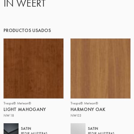
IN WEERT
PRODUCTOS USADOS
Trespa® Meteon®
Trespa® Meteon®
LIGHT MAHOGANY
HARMONY OAK
NW18
NW03
SATIN
SATIN
PEDIR MUESTRAS
PEDIR MUESTRAS