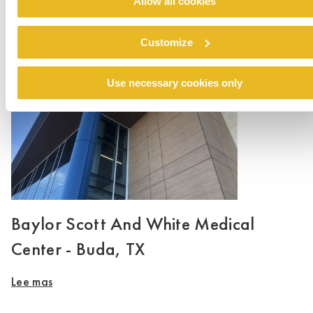
Allow all cookies
West Chicago High School
Lee mas
Customize
Use necessary cookies only
Baylor Scott And White Medical
Center - Buda, TX
Lee mas