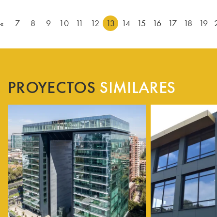
«
7
8
9
10
11
12
13
14
15
16
17
18
19
PROYECTOS
SIMILARES