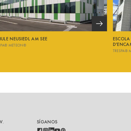
ULE NEUSIEDL AM SEE
ESCOLA
D'ENCA
SPA® METEON®
TRESPA® 
V.
SÍGANOS