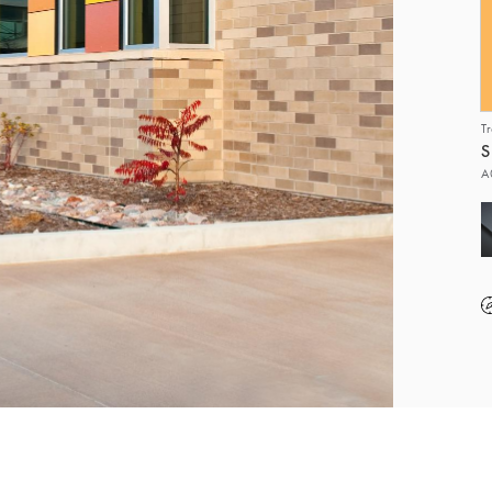
T
S
A