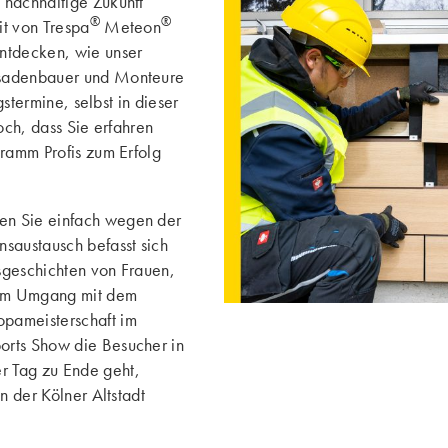
 nachhaltige Zukunft
®
®
it von Trespa
Meteon
tdecken, wie unser
ssadenbauer und Monteure
gstermine, selbst in dieser
och, dass Sie erfahren
gramm Profis zum Erfolg
en Sie einfach wegen der
austausch befasst sich
sgeschichten von Frauen,
 dem Umgang mit dem
pameisterschaft im
orts Show die Besucher in
r Tag zu Ende geht,
n der Kölner Altstadt