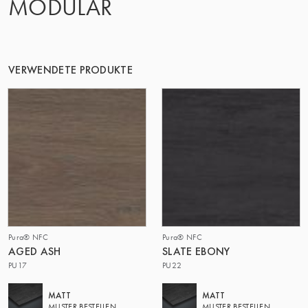
MODULAR
DIE GRUPPE | TRESPA INTERNATIONAL
VERWENDETE PRODUKTE
Pura® NFC
Pura® NFC
AGED ASH
SLATE EBONY
PU17
PU22
MATT
MATT
MUSTER BESTELLEN
MUSTER BESTELLEN