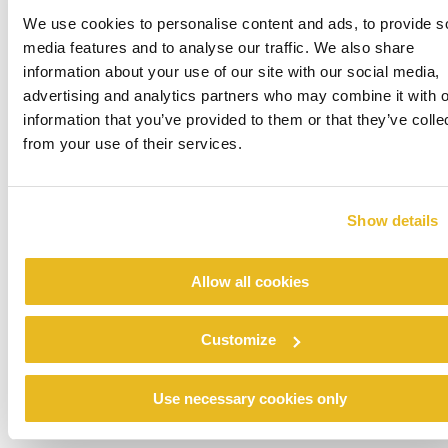
vor Ort zu installieren“, ergänzt Anderson.
We use cookies to personalise content and ads, to provide s
Durch die Zusammenarbeit mit Trespa konnte
media features and to analyse our traffic. We also share
das Unternehmen mit Sitz in Dungannon den
information about your use of our site with our social media,
engen Zeitplan von Bestelldatum bis zur
advertising and analytics partners who may combine it with o
Produktlieferung einhalten. Die Rise SEN Schule
information that you’ve provided to them or that they’ve colle
wurde im April 2016 fertiggestellt. Seitdem hat
from your use of their services.
McAvoy zwei weitere modulare Schulgebäude
®
mit Trespa Pura
NFC Verkleidung errichtet.
Diese befinden sich in Salisbury und
Show details
Gorsebrook.
Allow all cookies
Customize
Use necessary cookies only