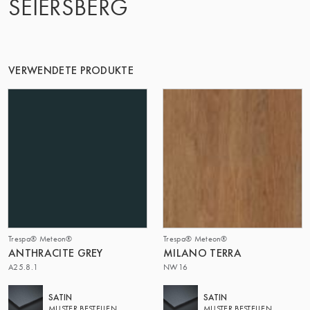
SEIERSBERG
DIE GRUPPE | TRESPA INTERNATIONAL
VERWENDETE PRODUKTE
Trespa® Meteon®
Trespa® Meteon®
ANTHRACITE GREY
MILANO TERRA
A25.8.1
NW16
SATIN
SATIN
MUSTER BESTELLEN
MUSTER BESTELLEN