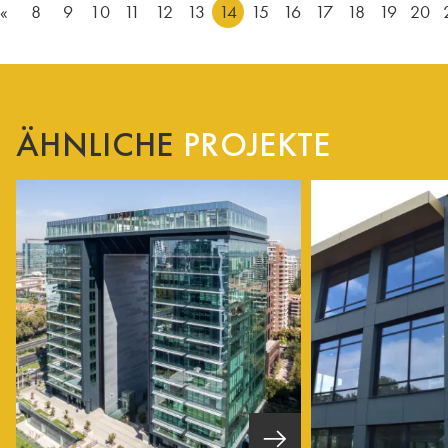
«
8
9
10
11
12
13
14
15
16
17
18
19
20
ÄHNLICHE
PROJEKTE