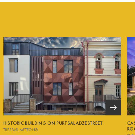
HISTORIC BUILDING ON PURTSALADZESTREET
CA
RO
TRESPA® METEON®