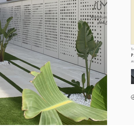
T
P
A