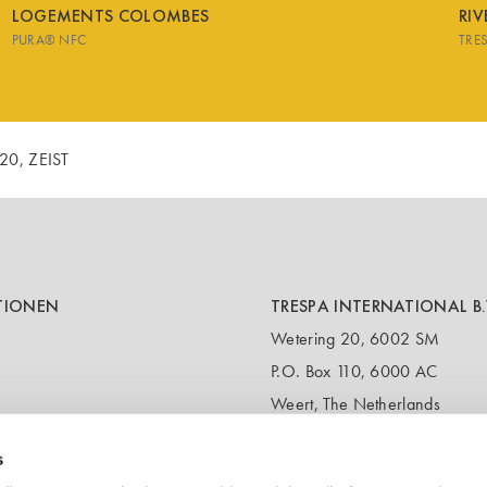
LOGEMENTS COLOMBES
RI
PURA® NFC
TRE
0, ZEIST
TIONEN
TRESPA INTERNATIONAL B.
Wetering 20, 6002 SM
P.O. Box 110, 6000 AC
Weert, The Netherlands
T:
+31 495 721 424
s
(Customer service & samples)