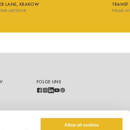
VER LANE, KRAKOW
TRANSF.
SPA® METEON®
PURA® NF
V.
FOLGE UNS
COUNTRY - LANGUAGE
Allow all cookies