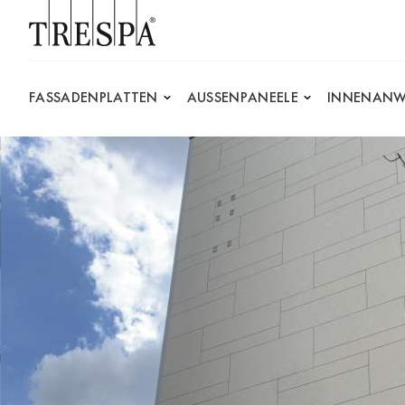
Trespa
FASSADENPLATTEN
AUSSENPANEELE
INNENANW