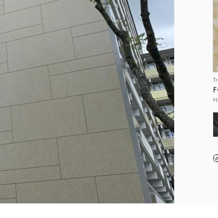
T
F
N